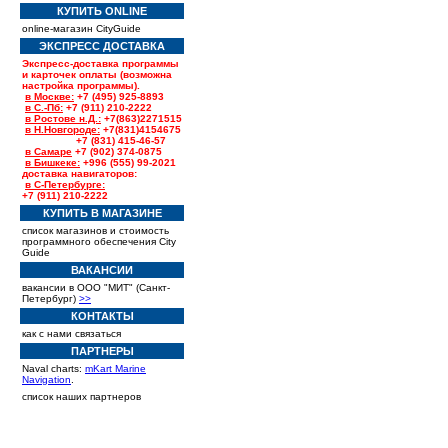
КУПИТЬ ONLINE
online-магазин CityGuide
ЭКСПРЕСС ДОСТАВКА
Экспресс-доставка программы
и карточек оплаты (возможна
настройка программы).
в Москве:
+7 (495) 925-8893
в С.-Пб:
+7 (911) 210-2222
в Ростове н.Д.:
+7(863)2271515
в Н.Новгороде:
+7(831)4154675
+7 (831) 415-46-57
в Самаре
+7 (902) 374-0875
в Бишкеке:
+996 (555) 99-2021
доставка навигаторов:
в С-Петербурге:
+7 (911) 210-2222
КУПИТЬ В МАГАЗИНЕ
список магазинов и стоимость
программного обеспечения City
Guide
ВАКАНСИИ
вакансии в ООО "МИТ" (Санкт-
Петербург)
>>
КОНТАКТЫ
как с нами связаться
ПАРТНЕРЫ
Naval charts:
mKart Marine
Navigation
.
список наших партнеров